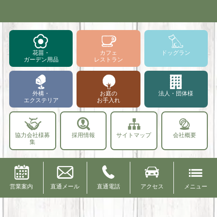
花苗・
カフェ
ドッグラン
ガーデン用品
レストラン
外構・
お庭の
法人・団体様
エクステリア
お手入れ
協力会社様募
採用情報
サイトマップ
会社概要
集
営業案内
直通メール
直通電話
アクセス
メニュー