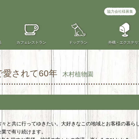
協力会社様募集
品
カフェ
レストラン
ドッグラン
外構・
エクステリ
で愛されて60年
木村植物園
方々と共に行ってゆきたい。大好きなこの地域とお客様の暮ら
企業で有り続けます。