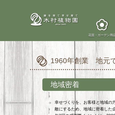
花苗・
ガーデン用
1960年創業 地元
地域密着
幸せづくりを、お客様と地域の
敵にするため、地域に密着した