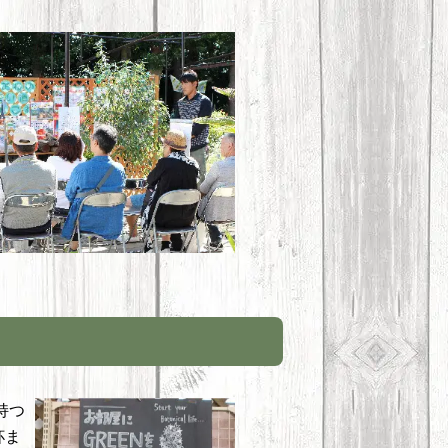
持つ
杯ま