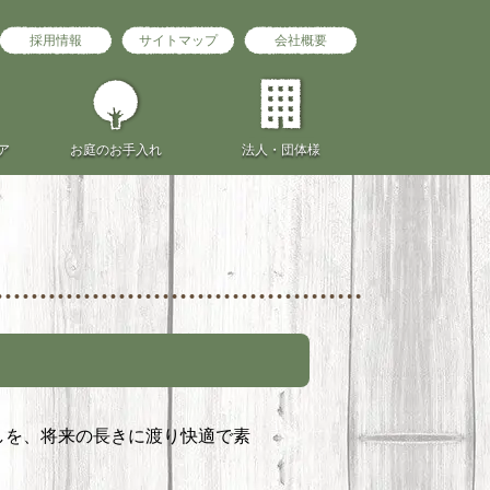
採用情報
サイトマップ
会社概要
ア
お庭の
お手入れ
法人・団体様
しを、将来の長きに渡り快適で素