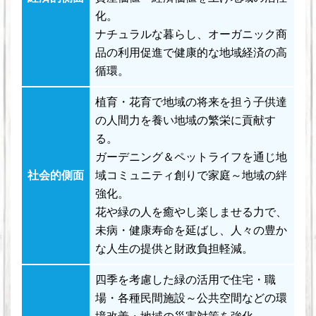
化。
ナチュラルな暮らし、オーガニック商
品の利用促進で健康的な地域経済の高
循環。
植育・花育で地域の将来を担う子供達
の人間力を養い地域の繁栄に貢献す
る。
ガーデニング＆ペットライフを通じ地
社会的側面
域コミュニティ創りで家庭～地域の絆
強化。
花や緑の人を癒やし楽しませる力で、
未病・健康寿命を延ばし、人々の豊か
な人生の提供と財政負担軽減。
四季を考慮した緑の活用で住宅・職
場・各種民間施設～公共空間などの環