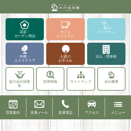
花苗・
カフェ
ドッグラン
ガーデン用品
レストラン
外構・
お庭の
法人・団体様
エクステリア
お手入れ
協力会社様募
採用情報
サイトマップ
会社概要
集
営業案内
直通メール
直通電話
アクセス
メニュー