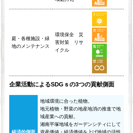
環境保全 災
庭・各種施設・緑
害対策 リサ
地のメンテナンス
イクル
企業活動によるSDGｓの3つの貢献側面
地域環境に合った植物。
地元植物・野菜の地産地消の推進で地
域産業への貢献。
湘南平塚地域をガーデンシティにして
経済的側面
資産価値・経済価値を上げ地域の活性