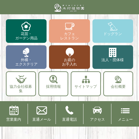
花苗・
カフェ
ドッグラン
ガーデン用品
レストラン
外構・
お庭の
法人・団体様
エクステリア
お手入れ
協力会社様募
採用情報
サイトマップ
会社概要
集
営業案内
直通メール
直通電話
アクセス
メニュー