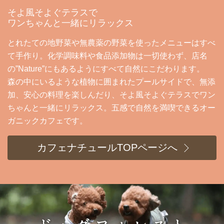
そよ風そよぐテラスで
ワンちゃんと一緒にリラックス
とれたての地野菜や無農薬の野菜を使ったメニューはすべ
て手作り。化学調味料や食品添加物は一切使わず、店名
の”Nature”にもあるようにすべて自然にこだわります。
森の中にいるような植物に囲まれたプールサイドで、無添
加、安心の料理を楽しんだり、そよ風そよぐテラスでワン
ちゃんと一緒にリラックス。五感で自然を満喫できるオー
ガニックカフェです。
カフェナチュールTOPページへ