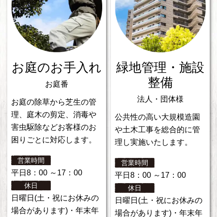
お庭のお手入れ
緑地管理・施設
整備
お庭番
法人・団体様
お庭の除草から芝生の管
理、庭木の剪定、消毒や
公共性の高い大規模造園
害虫駆除などお客様のお
や土木工事を総合的に管
困りごとに対応します。
理し実施いたします。
営業時間
営業時間
平日8：00 ～17：00
平日8：00 ～17：00
休日
休日
日曜日(土・祝にお休みの
日曜日(土・祝にお休みの
場合があります)・年末年
場合があります)・年末年