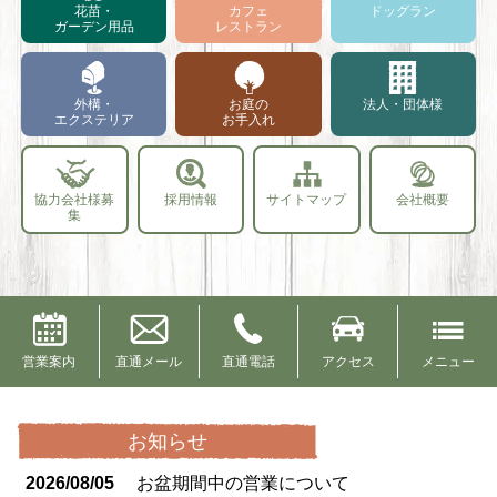
花苗・
カフェ
ドッグラン
ガーデン用品
レストラン
外構・
お庭の
法人・団体様
エクステリア
お手入れ
協力会社様募
採用情報
サイトマップ
会社概要
集
営業案内
直通メール
直通電話
アクセス
メニュー
お知らせ
2026/08/05
お盆期間中の営業について