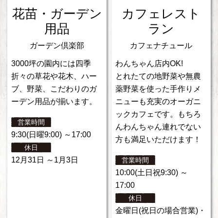
花苗・ガーデン
カフェレスト
用品
ラン
ガーデン倶楽部
カフェナチュール
3000坪の園内には四季
わんちゃん店内OK!
折々の草花や花木、ハー
とれたての地野菜や無農
ブ、野菜、こだわりのガ
薬野菜を使った手作りメ
ーデン用品が揃います。
ニューも充実のオーガニ
ックカフェです。もちろ
営業時間
んわんちゃん連れでない
9:30(日曜9:00) ～17:00
方も満足いただけます！
休日
12月31日 ～1月3日
営業時間
10:00(土日祝9:30) ～
17:00
休日
金曜日(祝日の場合営業)・