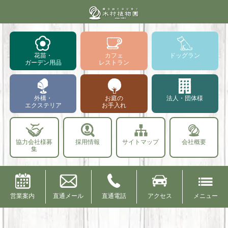
花苗・
カフェ
ドッグラン
ガーデン用品
レストラン
外構・
お庭の
法人・団体様
エクステリア
お手入れ
協力会社様募
採用情報
サイトマップ
会社概要
集
営業案内
直通メール
直通電話
アクセス
メニュー