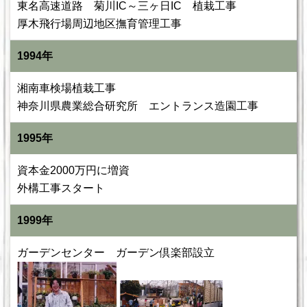
東名高速道路 菊川IC～三ヶ日IC 植栽工事
厚木飛行場周辺地区撫育管理工事
1994年
湘南車検場植栽工事
神奈川県農業総合研究所 エントランス造園工事
1995年
資本金2000万円に増資
外構工事スタート
1999年
ガーデンセンター ガーデン倶楽部設立