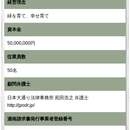
経営理念
緑を育て、幸せ育て
資本金
50,000,000円
従業員数
50名
顧問弁護士
日本大通り法律事務所 苑田浩之 弁護士
http://jpodr.jp/
適格請求書発行事業者登録番号