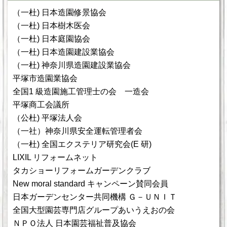
（一杜) 日本造園修景協会
（一杜) 日本樹木医会
（一杜) 日本庭園協会
（一杜) 日本造園建設業協会
（一杜) 神奈川県造園建設業協会
平塚市造園業協会
全国1 級造園施工管理士の会 一造会
平塚商工会議所
（公杜) 平塚法人会
（一社）神奈川県安全運転管理者会
（一杜) 全国エクステリア研究会(E 研)
LIXIL リフォームネット
タカショーリフォームガーデンクラブ
New moral standard キャンペーン賛同会員
日本ガーデンセンター共同機構 Ｇ－ＵＮＩＴ
全国大型園芸専門店グループあいうえおの会
ＮＰＯ法人 日本園芸福祉普及協会