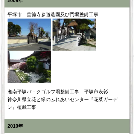
2009年
平塚市 善徳寺参道造園及び門塀整備工事
湘南平塚パ－クゴルフ場整備工事 平塚市表彰
神奈川県立花と緑のふれあいセンター『花菜ガーデ
ン』植栽工事
2010年