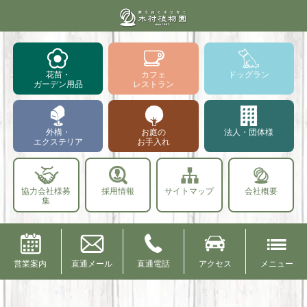
花苗・
カフェ
ドッグラン
ガーデン用品
レストラン
外構・
お庭の
法人・団体様
エクステリア
お手入れ
協力会社様募
採用情報
サイトマップ
会社概要
集
営業案内
直通メール
直通電話
アクセス
メニュー