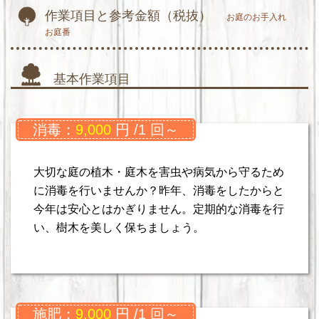
作業項目と参考金額（税抜）
お庭のお手入れ
お庭番
基本作業項目
消毒：
9,000
円 /1 回～
大切な庭の植木・庭木を害虫や病気から守るため
に消毒を行いませんか？昨年、消毒をしたからと
今年は安心とはかぎりません。定期的な消毒を行
い、樹木を美しく保ちましょう。
施肥：
9,000
円 /1 回～