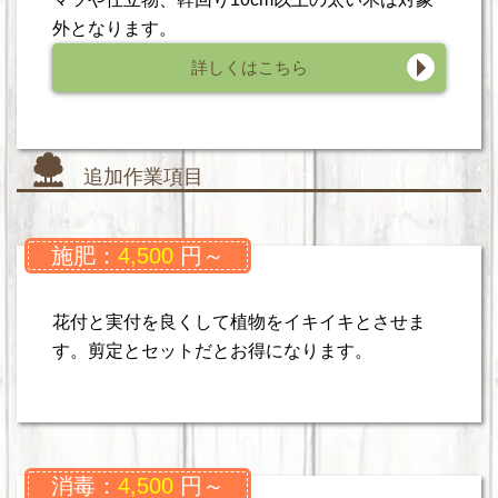
外となります。
詳しくはこちら
追加作業項目
施肥：
4,500
円～
花付と実付を良くして植物をイキイキとさせま
す。剪定とセットだとお得になります。
消毒：
4,500
円～