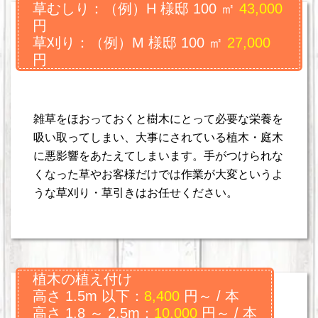
草むしり：（例）H 様邸 100 ㎡
43,000
円
草刈り：（例）M 様邸 100 ㎡
27,000
円
雑草をほおっておくと樹木にとって必要な栄養を
吸い取ってしまい、大事にされている植木・庭木
に悪影響をあたえてしまいます。手がつけられな
くなった草やお客様だけでは作業が大変というよ
うな草刈り・草引きはお任せください。
植木の植え付け
高さ 1.5m 以下：
8,400
円～ / 本
高さ 1.8 ～ 2.5m：
10,000
円～ / 本