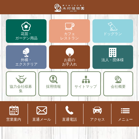
花苗・
カフェ
ドッグラン
ガーデン用品
レストラン
外構・
お庭の
法人・団体様
エクステリア
お手入れ
協力会社様募
採用情報
サイトマップ
会社概要
集
営業案内
直通メール
直通電話
アクセス
メニュー