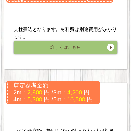
支柱費込となります。材料費は別途費用がかかり
ます。
詳しくはこちら
剪定参考金額
2m：
2,800
円 /3m：
4,200
円
4m：
5,700
円 /5m：
10,500
円
マツや仕立物、幹回り10cm以上の太い木は対象