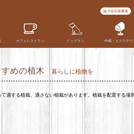
協力会社様募集
品
カフェ
レストラン
ドッグラン
外構・
エクステリ
すすめの植木
暮らしに植物を
って適する植栽、適さない植栽があります。植栽を配置する場