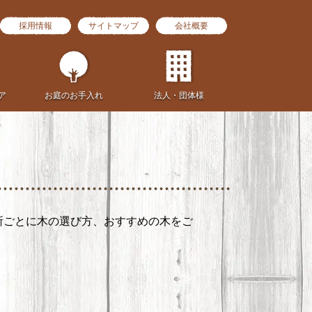
採用情報
サイトマップ
会社概要
ア
お庭の
お手入れ
法人・団体様
所ごとに木の選び方、おすすめの木をご