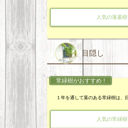
人気の落葉樹
目隠し
常緑樹がおすすめ !
１年を通して葉のある常緑樹は、
人気の常緑樹