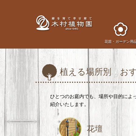
花苗・
ガーデン用
植える場所別 お
ひとつのお庭内でも、場所や目的によ
紹介いたします。
花壇