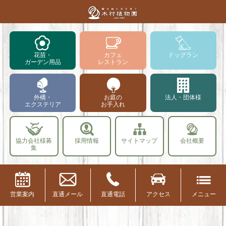
花苗・
カフェ
ドッグラン
ガーデン用品
レストラン
外構・
お庭の
法人・団体様
エクステリア
お手入れ
協力会社様募
採用情報
サイトマップ
会社概要
集
営業案内
直通メール
直通電話
アクセス
メニュー