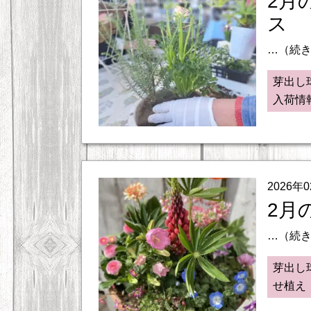
2月
ス
…（続
芽出し
入荷情
2026年
2月
…（続
芽出し
せ植え