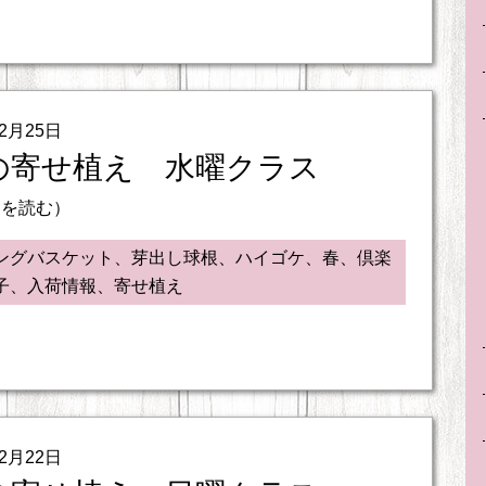
02月25日
の寄せ植え 水曜クラス
きを読む）
ングバスケット、芽出し球根、ハイゴケ、春、倶楽
子、入荷情報、寄せ植え
02月22日