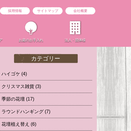
採用情報
サイトマップ
会社概要
ア
お庭の
お手入れ
法人・団体様
カテゴリー
ハイゴケ
(4)
クリスマス雑貨
(3)
季節の花壇
(17)
ラウンドハンギング
(7)
花壇植え替え
(6)