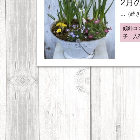
2月
…（続
傾斜コ
子、入