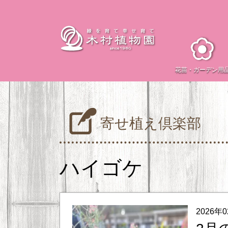
花苗・
ガーデン用
寄せ植え倶楽部
ハイゴケ
2026年