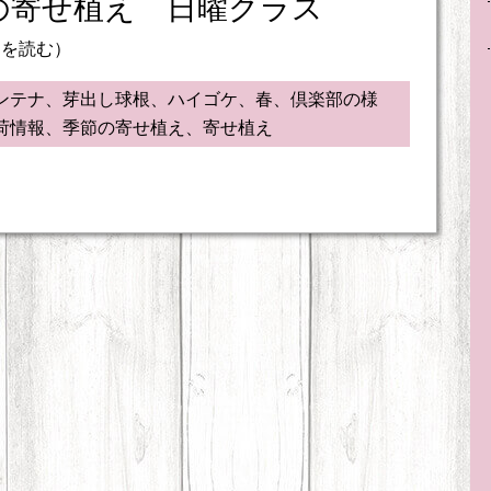
の寄せ植え 日曜クラス
きを読む）
ンテナ、芽出し球根、ハイゴケ、春、倶楽部の様
荷情報、季節の寄せ植え、寄せ植え