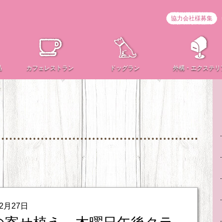
協力会社様募集
品
カフェ
レストラン
ドッグラン
外構・
エクステリ
02月27日