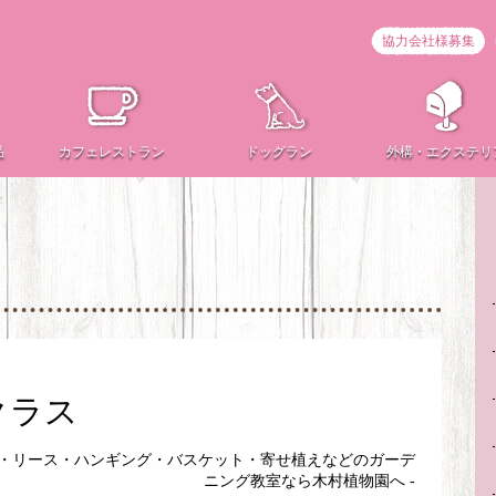
協力会社様募集
品
カフェ
レストラン
ドッグラン
外構・
エクステリ
クラス
ン・リース・ハンギング・バスケット・寄せ植えなどのガーデ
ニング教室なら木村植物園へ -