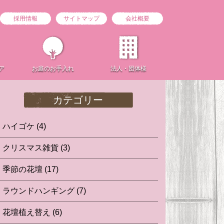
採用情報
サイトマップ
会社概要
ア
お庭の
お手入れ
法人・団体様
カテゴリー
ハイゴケ
(4)
クリスマス雑貨
(3)
季節の花壇
(17)
ラウンドハンギング
(7)
花壇植え替え
(6)