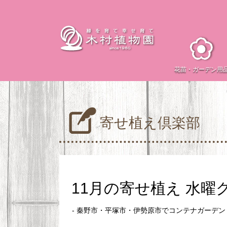
花苗・
ガーデン用
寄せ植え倶楽部
11月の寄せ植え 水曜
- 秦野市・平塚市・伊勢原市でコンテナガーデ