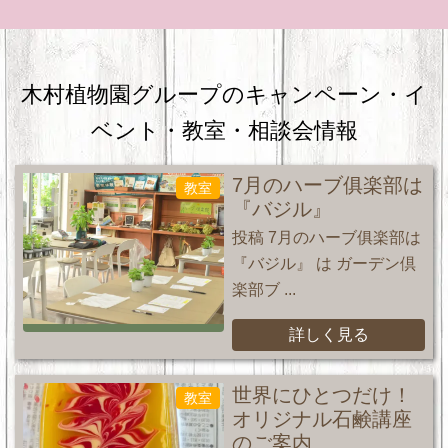
木村植物園グループのキャンペーン・
イ
ベント・教室・相談会情報
7月のハーブ俱楽部は
教室
『バジル』
投稿 7月のハーブ俱楽部は
『バジル』 は ガーデン倶
楽部ブ ...
詳しく見る
世界にひとつだけ！
教室
オリジナル石鹸講座
のご案内