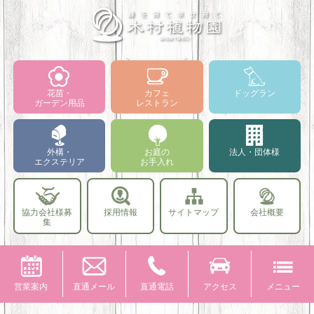
花苗・
カフェ
ドッグラン
ガーデン用品
レストラン
外構・
お庭の
法人・団体様
エクステリア
お手入れ
協力会社様募
採用情報
サイトマップ
会社概要
集
営業案内
直通メール
直通電話
アクセス
メニュー