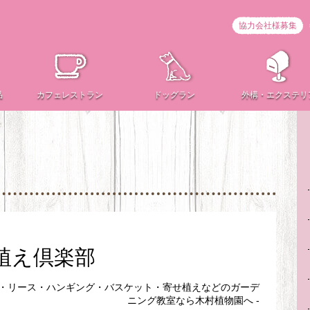
協力会社様募集
品
カフェ
レストラン
ドッグラン
外構・
エクステリ
寄せ植え倶楽部
ン・リース・ハンギング・バスケット・寄せ植えなどのガーデ
ニング教室なら木村植物園へ -