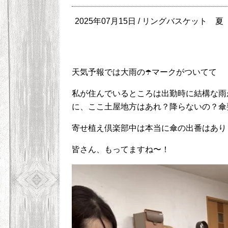
2025年07月15日 /
リングバスケット
夏
天気予報では大雨の☂️マークがついてて
私が住んでいるところは出勤時に結構な雨
に、ここ土屋地方はあれ？降らないの？傘
寄せ植え倶楽部中は本当に傘の出番はあり
皆さん、もってますね〜！