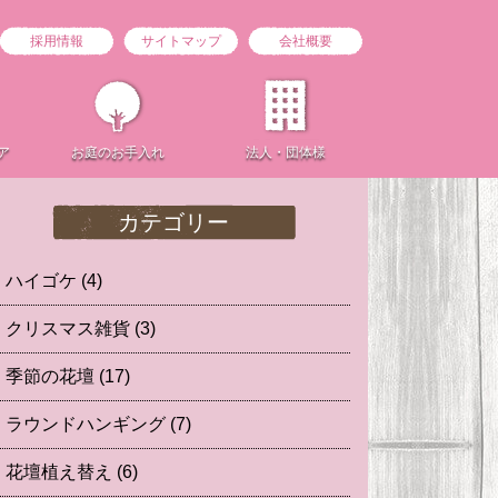
採用情報
サイトマップ
会社概要
ア
お庭の
お手入れ
法人・団体様
カテゴリー
ハイゴケ
(4)
クリスマス雑貨
(3)
季節の花壇
(17)
ラウンドハンギング
(7)
花壇植え替え
(6)