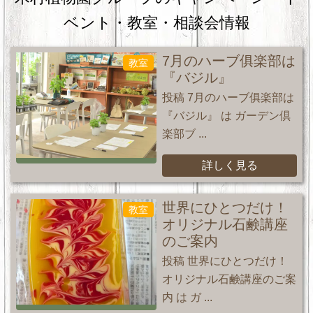
ベント・教室・相談会情報
7月のハーブ俱楽部は
教室
『バジル』
投稿 7月のハーブ俱楽部は
『バジル』 は ガーデン倶
楽部ブ ...
詳しく見る
世界にひとつだけ！
教室
オリジナル石鹸講座
のご案内
投稿 世界にひとつだけ！
オリジナル石鹸講座のご案
内 は ガ ...