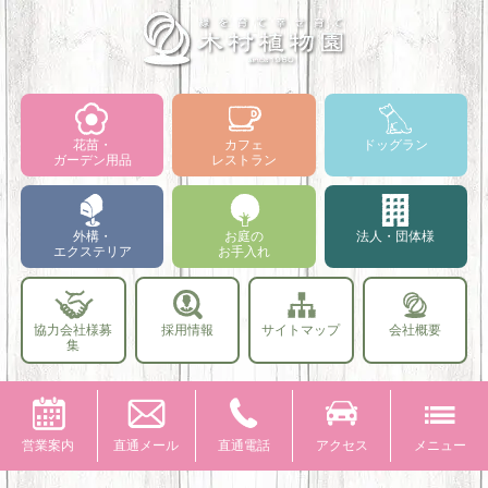
花苗・
カフェ
ドッグラン
ガーデン用品
レストラン
外構・
お庭の
法人・団体様
エクステリア
お手入れ
協力会社様募
採用情報
サイトマップ
会社概要
集
営業案内
直通メール
直通電話
アクセス
メニュー