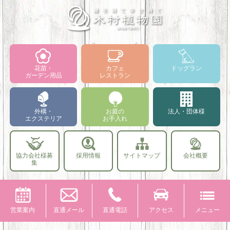
花苗・
カフェ
ドッグラン
ガーデン用品
レストラン
外構・
お庭の
法人・団体様
エクステリア
お手入れ
協力会社様募
採用情報
サイトマップ
会社概要
集
営業案内
直通メール
直通電話
アクセス
メニュー