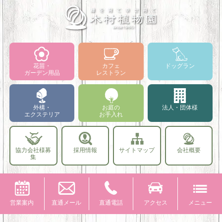
花苗・
カフェ
ドッグラン
ガーデン用品
レストラン
外構・
お庭の
法人・団体様
エクステリア
お手入れ
協力会社様募
採用情報
サイトマップ
会社概要
集
営業案内
直通メール
直通電話
アクセス
メニュー