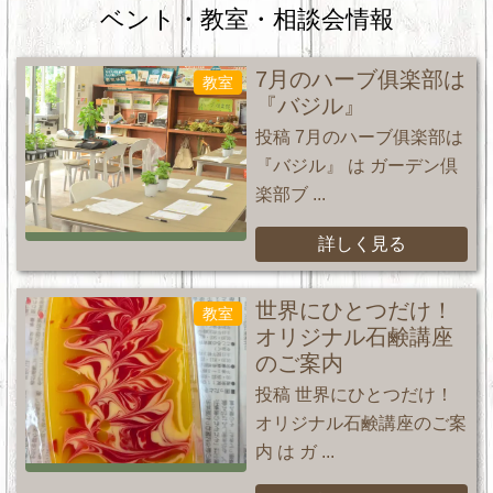
ベント・教室・相談会情報
7月のハーブ俱楽部は
教室
『バジル』
投稿 7月のハーブ俱楽部は
『バジル』 は ガーデン倶
楽部ブ ...
詳しく見る
世界にひとつだけ！
教室
オリジナル石鹸講座
のご案内
投稿 世界にひとつだけ！
オリジナル石鹸講座のご案
内 は ガ ...