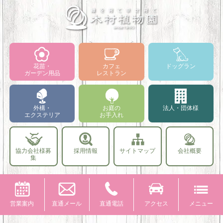
花苗・
カフェ
ドッグラン
ガーデン用品
レストラン
外構・
お庭の
法人・団体様
エクステリア
お手入れ
協力会社様募
採用情報
サイトマップ
会社概要
集
営業案内
直通メール
直通電話
アクセス
メニュー