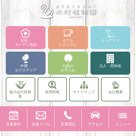
花苗・
カフェ
ドッグラン
ガーデン用品
レストラン
外構・
お庭の
法人・団体様
エクステリア
お手入れ
協力会社様募
採用情報
サイトマップ
会社概要
集
営業案内
直通メール
直通電話
アクセス
メニュー