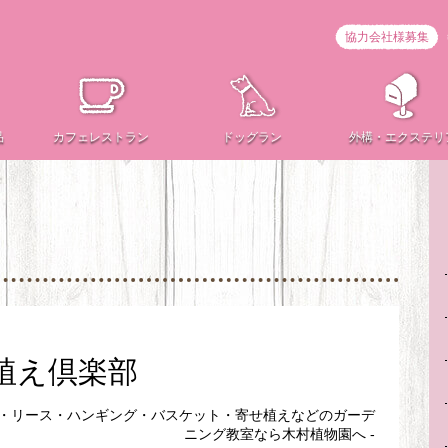
協力会社様募集
品
カフェ
レストラン
ドッグラン
外構・
エクステリ
寄せ植え倶楽部
ン・リース・ハンギング・バスケット・寄せ植えなどのガーデ
ニング教室なら木村植物園へ -