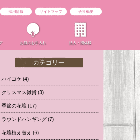
採用情報
サイトマップ
会社概要
ア
お庭の
お手入れ
法人・団体様
カテゴリー
ハイゴケ
(4)
クリスマス雑貨
(3)
季節の花壇
(17)
ラウンドハンギング
(7)
花壇植え替え
(6)