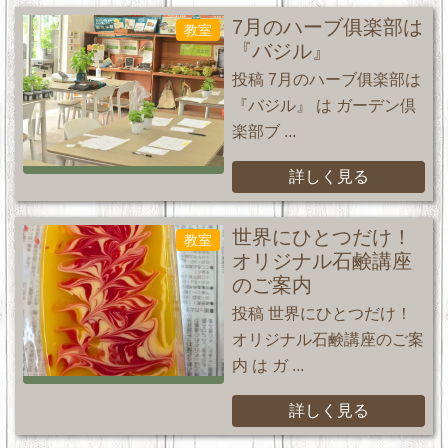
7月のハーブ俱楽部は
教室
『バジル』
投稿 7月のハーブ俱楽部は
『バジル』 は ガーデン倶
楽部ブ ...
詳しく見る
世界にひとつだけ！
教室
オリジナル石鹸講座
のご案内
投稿 世界にひとつだけ！
オリジナル石鹸講座のご案
内 は ガ ...
詳しく見る