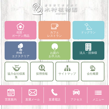
花苗・
カフェ
ドッグラン
ガーデン用品
レストラン
外構・
お庭の
法人・団体様
エクステリア
お手入れ
協力会社様募
採用情報
サイトマップ
会社概要
集
営業案内
直通メール
直通電話
アクセス
メニュー