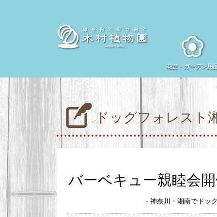
花苗・
ガーデン用
ドッグフォレスト
バーベキュー親睦会開催(
- 神奈川・湘南でドッ