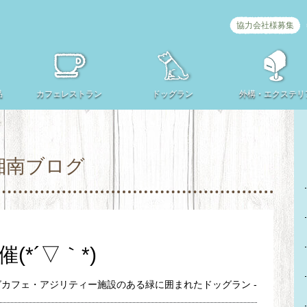
協力会社様募集
品
カフェ
レストラン
ドッグラン
外構・
エクステリ
湘南ブログ
*´▽｀*)
グカフェ・アジリティー施設のある緑に囲まれたドッグラン -