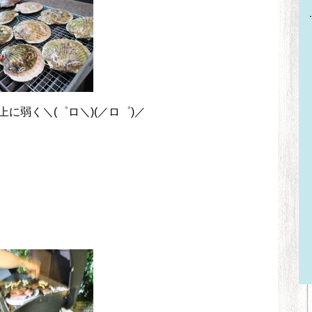
に弱く＼(゜ロ＼)(／ロ゜)／