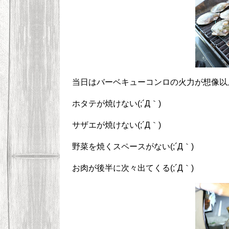
当日はバーベキューコンロの火力が想像以上
ホタテが焼けない(;´Д｀)
サザエが焼けない(;´Д｀)
野菜を焼くスペースがない(;´Д｀)
お肉が後半に次々出てくる(;´Д｀)