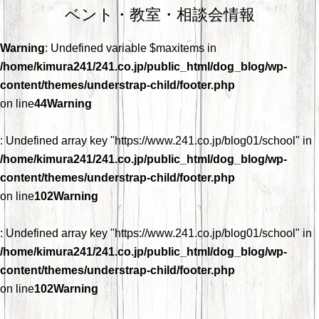
ベント・教室・相談会情報
Warning
: Undefined variable $maxitems in
/home/kimura241/241.co.jp/public_html/dog_blog/wp-
content/themes/understrap-child/footer.php
on line
44
Warning
: Undefined array key "https://www.241.co.jp/blog01/school" in
/home/kimura241/241.co.jp/public_html/dog_blog/wp-
content/themes/understrap-child/footer.php
on line
102
Warning
: Undefined array key "https://www.241.co.jp/blog01/school" in
/home/kimura241/241.co.jp/public_html/dog_blog/wp-
content/themes/understrap-child/footer.php
on line
102
Warning