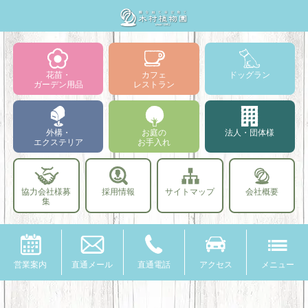
花苗・
カフェ
ドッグラン
ガーデン用品
レストラン
外構・
お庭の
法人・団体様
エクステリア
お手入れ
協力会社様募
採用情報
サイトマップ
会社概要
集
営業案内
直通メール
直通電話
アクセス
メニュー