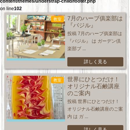
content/themes/understrap-child/footer.php
on line
102
7月のハーブ俱楽部は
教室
『バジル』
投稿 7月のハーブ俱楽部は
『バジル』 は ガーデン倶
楽部ブ ...
詳しく見る
世界にひとつだけ！
教室
オリジナル石鹸講座
のご案内
投稿 世界にひとつだけ！
オリジナル石鹸講座のご案
内 は ガ ...
詳しく見る