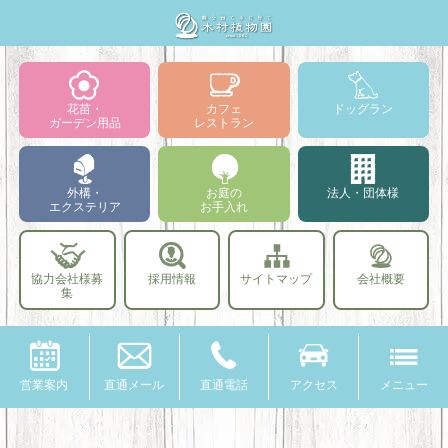
花苗・
カフェ
ドッグラン
ガーデン用品
レストラン
外構・
お庭の
法人・団体様
エクステリア
お手入れ
協力会社様募
採用情報
サイトマップ
会社概要
集
営業案内
直通メール
直通電話
アクセス
メニュー