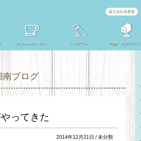
協力会社様募集
品
カフェ
レストラン
ドッグラン
外構・
エクステリ
湘南ブログ
がやってきた
2014年12月21日 /
未分類