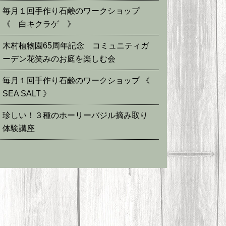
毎月１回手作り石鹸のワークショップ
《 白キクラゲ 》
木村植物園65周年記念 コミュニティガ
ーデン花笑みのお庭を楽しむ会
毎月１回手作り石鹸のワークショップ 《
SEA SALT 》
珍しい！３種のホーリーバジル摘み取り
体験講座