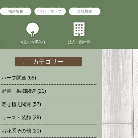
採用情報
サイトマップ
会社概要
ア
お庭の
お手入れ
法人・団体様
カテゴリー
ハーブ関連
(65)
野菜・果樹関連
(21)
寄せ植え関連
(57)
リース・装飾
(28)
お花系その他
(21)