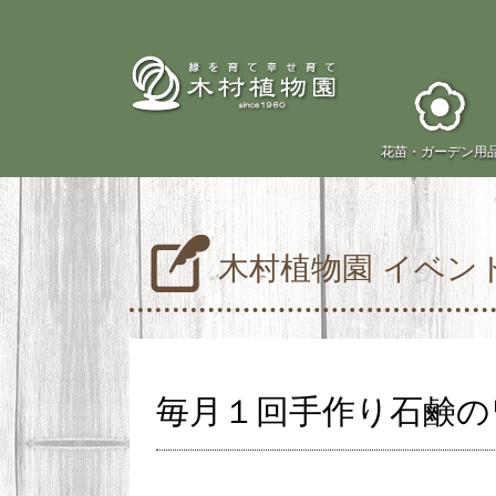
花苗・
ガーデン用
木村植物園 イベン
毎月１回手作り石鹸の