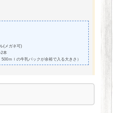
ル(メガネ可)
2本
0ｍｌの牛乳パックが余裕で入る大きさ）