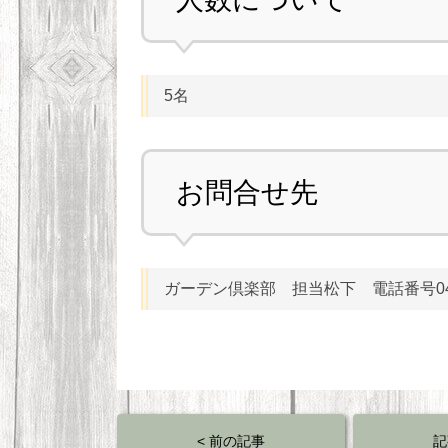
5名
お問合せ先
ガーデン倶楽部 担当松下 電話番号0463
< 前の記事
記