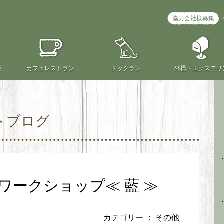
協力会社様募集
品
カフェ
レストラン
ドッグラン
外構・
エクステリ
トブログ
ワークショップ≪ 藍 ≫
カテゴリー ：
その他