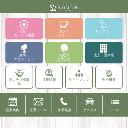
花苗・
カフェ
ドッグラン
ガーデン用品
レストラン
外構・
お庭の
法人・団体様
エクステリア
お手入れ
協力会社様募
採用情報
サイトマップ
会社概要
集
営業案内
直通メール
直通電話
アクセス
メニュー