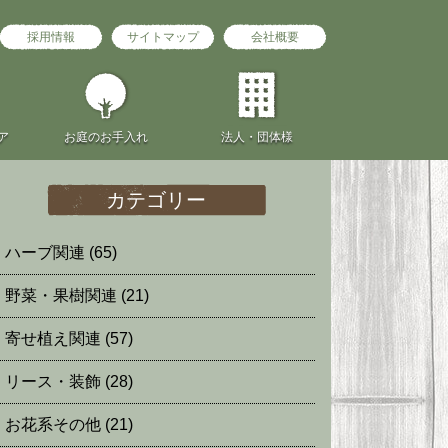
採用情報
サイトマップ
会社概要
ア
お庭の
お手入れ
法人・団体様
カテゴリー
ハーブ関連
(65)
野菜・果樹関連
(21)
寄せ植え関連
(57)
リース・装飾
(28)
お花系その他
(21)