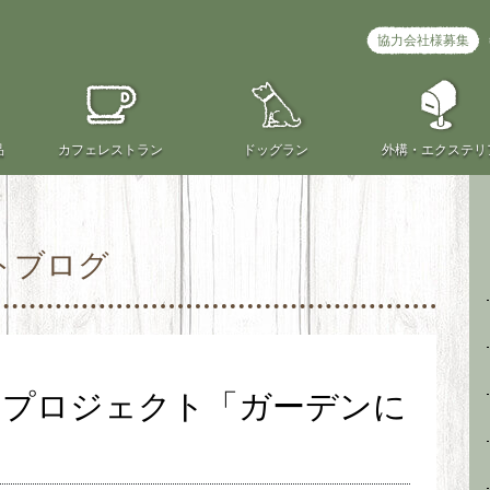
協力会社様募集
品
カフェ
レストラン
ドッグラン
外構・
エクステリ
トブログ
ンプロジェクト「ガーデンに