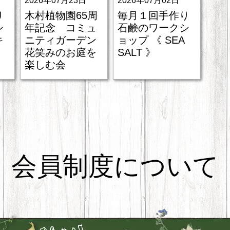
2026年07月23日
2026年07月02日
り
木村植物園65周
毎月１回手作り
シ
年記念 コミュ
石鹸のワークシ
キ
ニティガーデン
ョップ 《 SEA
花笑みのお庭を
SALT 》
楽しむ会
会員制度について