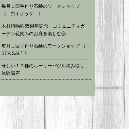
毎月１回手作り石鹸のワークショップ
《 白キクラゲ 》
木村植物園65周年記念 コミュニティガ
ーデン花笑みのお庭を楽しむ会
毎月１回手作り石鹸のワークショップ 《
SEA SALT 》
珍しい！３種のホーリーバジル摘み取り
体験講座