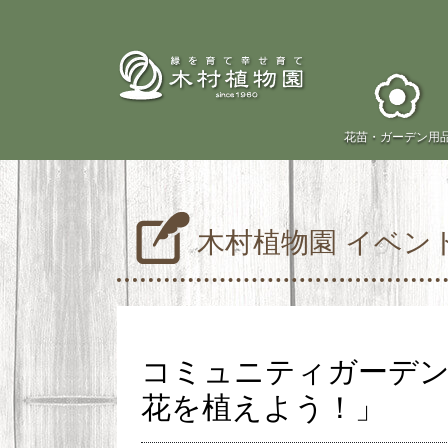
花苗・
ガーデン用
木村植物園 イベン
コミュニティガーデ
花を植えよう！」