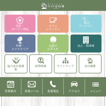
花苗・
カフェ
ドッグラン
ガーデン用品
レストラン
外構・
お庭の
法人・団体様
エクステリア
お手入れ
協力会社様募
採用情報
サイトマップ
会社概要
集
営業案内
直通メール
直通電話
アクセス
メニュー