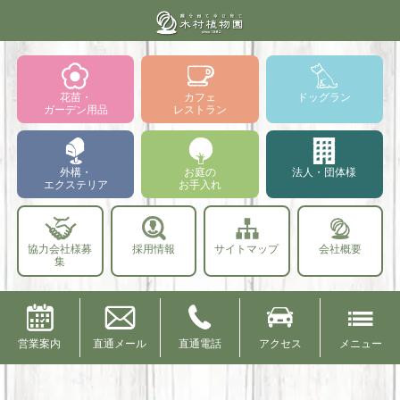
花苗・
カフェ
ドッグラン
ガーデン用品
レストラン
外構・
お庭の
法人・団体様
エクステリア
お手入れ
協力会社様募
採用情報
サイトマップ
会社概要
集
営業案内
直通メール
直通電話
アクセス
メニュー