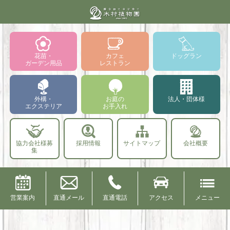
花苗・
カフェ
ドッグラン
ガーデン用品
レストラン
外構・
お庭の
法人・団体様
エクステリア
お手入れ
協力会社様募
採用情報
サイトマップ
会社概要
集
営業案内
直通メール
直通電話
アクセス
メニュー