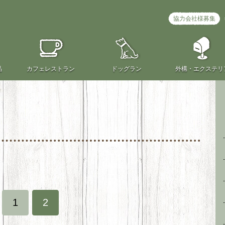
協力会社様募集
品
カフェ
レストラン
ドッグラン
外構・
エクステリ
1
2