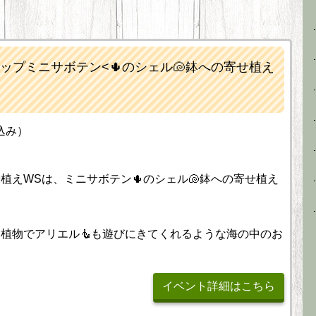
プミニサボテン<🌵のシェル🐚鉢への寄せ植え
込み）
植えWSは、ミニサボテン🌵のシェル🐚鉢への寄せ植え
植物でアリエル🧜も遊びにきてくれるような海の中のお
！
イベント詳細はこちら