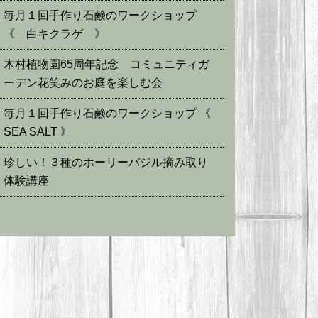
毎月１回手作り石鹸のワークショップ
《 白キクラゲ 》
木村植物園65周年記念 コミュニティガ
ーデン花笑みのお庭を楽しむ会
毎月１回手作り石鹸のワークショップ 《
SEA SALT 》
珍しい！３種のホーリーバジル摘み取り
体験講座