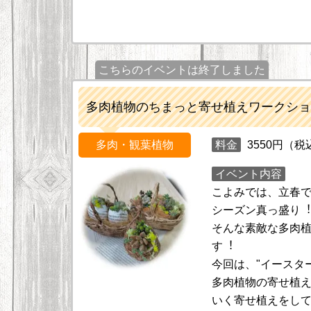
こちらのイベントは終了しました
多肉植物のちまっと寄せ植えワークショ
多肉・観葉植物
料金
3550円（税
イベント内容
こよみでは、立春
シーズン真っ盛り
そんな素敵な多肉
す︕
今回は、"イースタ
多肉植物の寄せ植
いく寄せ植えをし