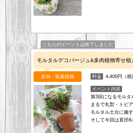
こちらのイベントは終了しました
モルタルデコパージュ&多肉植物寄せ植
多肉・観葉植物
料金
4,400円（
イベント内容
第3回になるモルタ
まるで丸型・トピ
モルタル土台に施
そして今回は直径8