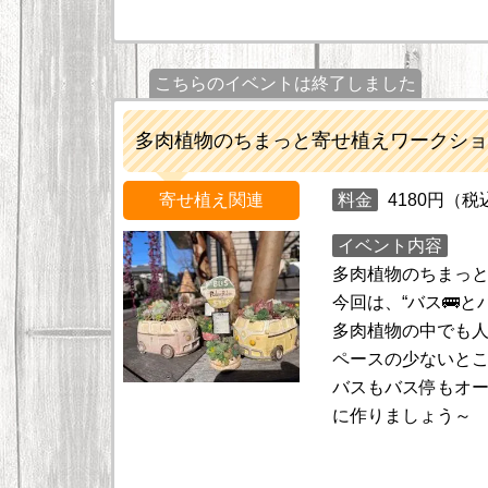
こちらのイベントは終了しました
多肉植物のちまっと寄せ植えワークショ
寄せ植え関連
料金
4180円（税
イベント内容
多肉植物のちまっと
今回は、“バス🚌と
多肉植物の中でも
ペースの少ないと
バスもバス停もオ
に作りましょう～