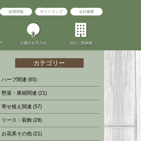
採用情報
サイトマップ
会社概要
ア
お庭の
お手入れ
法人・団体様
カテゴリー
ハーブ関連
(65)
野菜・果樹関連
(21)
寄せ植え関連
(57)
リース・装飾
(28)
お花系その他
(21)