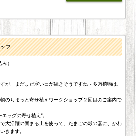
ップ
込み）
ですが、まだまだ寒い日が続きそうですね～多肉植物は、
︕
植物のちまっと寄せ植えワークショップ２回目のご案内で
ーエッグの寄せ植え”。
えで大活躍の固まる土を使って、たまごの殻の器に、かわ
ていきます。