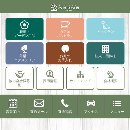
花苗・
カフェ
ドッグラン
ガーデン用品
レストラン
外構・
お庭の
法人・団体様
エクステリア
お手入れ
協力会社様募
採用情報
サイトマップ
会社概要
集
営業案内
直通メール
直通電話
アクセス
メニュー