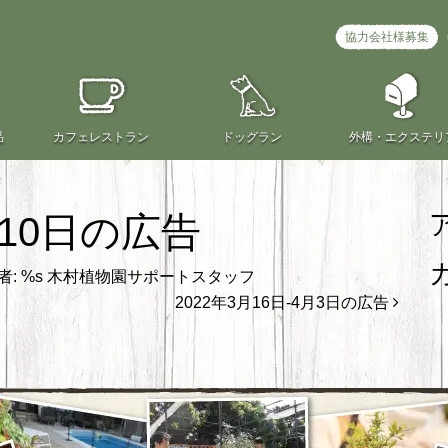
協力会社様募集
品
カフェ
レストラン
ドッグラン
外構・
エクステリ
月10日の広告
: %s
木村植物園サポートスタッフ
2022年3月16日-4月3日の広告