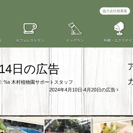
協力会社様募集
品
カフェ
レストラン
ドッグラン
外構・
エクステリ
月14日の広告
: %s
木村植物園サポートスタッフ
2024年4月10日-4月20日の広告