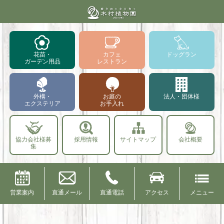
花苗・
カフェ
ドッグラン
ガーデン用品
レストラン
外構・
お庭の
法人・団体様
エクステリア
お手入れ
協力会社様募
採用情報
サイトマップ
会社概要
集
営業案内
直通メール
直通電話
アクセス
メニュー