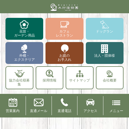
花苗・
カフェ
ドッグラン
ガーデン用品
レストラン
外構・
お庭の
法人・団体様
エクステリア
お手入れ
協力会社様募
採用情報
サイトマップ
会社概要
集
営業案内
直通メール
直通電話
アクセス
メニュー