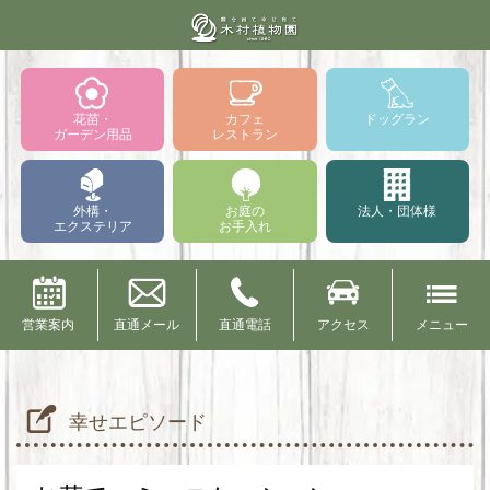
花苗・
カフェ
ドッグラン
ガーデン用品
レストラン
外構・
お庭の
法人・団体様
エクステリア
お手入れ
営業案内
直通メール
直通電話
アクセス
メニュー
幸せエピソード