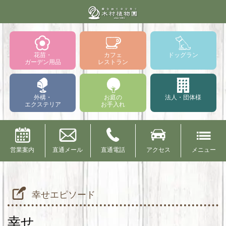
花苗・
カフェ
ドッグラン
ガーデン用品
レストラン
外構・
お庭の
法人・団体様
エクステリア
お手入れ
営業案内
直通メール
直通電話
アクセス
メニュー
幸せエピソード
幸せ