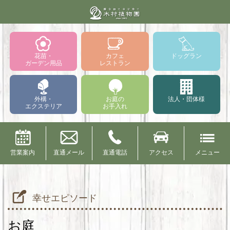
花苗・
カフェ
ドッグラン
ガーデン用品
レストラン
外構・
お庭の
法人・団体様
エクステリア
お手入れ
営業案内
直通メール
直通電話
アクセス
メニュー
幸せエピソード
お庭