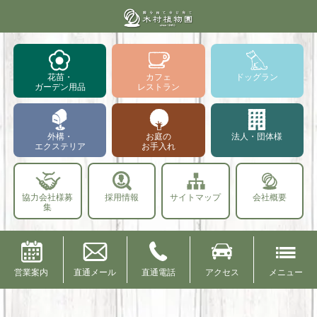
花苗・
カフェ
ドッグラン
ガーデン用品
レストラン
外構・
お庭の
法人・団体様
エクステリア
お手入れ
協力会社様募
採用情報
サイトマップ
会社概要
集
営業案内
直通メール
直通電話
アクセス
メニュー