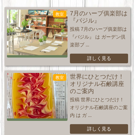
7月のハーブ俱楽部は
教室
『バジル』
投稿 7月のハーブ俱楽部は
『バジル』 は ガーデン倶
楽部ブ ...
詳しく見る
世界にひとつだけ！
教室
オリジナル石鹸講座
のご案内
投稿 世界にひとつだけ！
オリジナル石鹸講座のご案
内 は ガ ...
詳しく見る