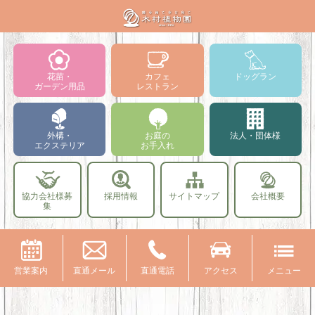
花苗・
カフェ
ドッグラン
ガーデン用品
レストラン
外構・
お庭の
法人・団体様
エクステリア
お手入れ
協力会社様募
採用情報
サイトマップ
会社概要
集
営業案内
直通メール
直通電話
アクセス
メニュー