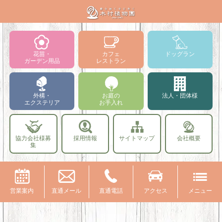
花苗・
カフェ
ドッグラン
ガーデン用品
レストラン
外構・
お庭の
法人・団体様
エクステリア
お手入れ
協力会社様募
採用情報
サイトマップ
会社概要
集
営業案内
直通メール
直通電話
アクセス
メニュー