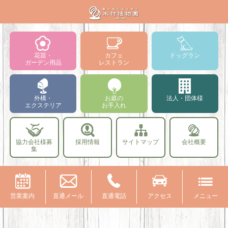
花苗・
カフェ
ドッグラン
ガーデン用品
レストラン
外構・
お庭の
法人・団体様
エクステリア
お手入れ
協力会社様募
採用情報
サイトマップ
会社概要
集
営業案内
直通メール
直通電話
アクセス
メニュー