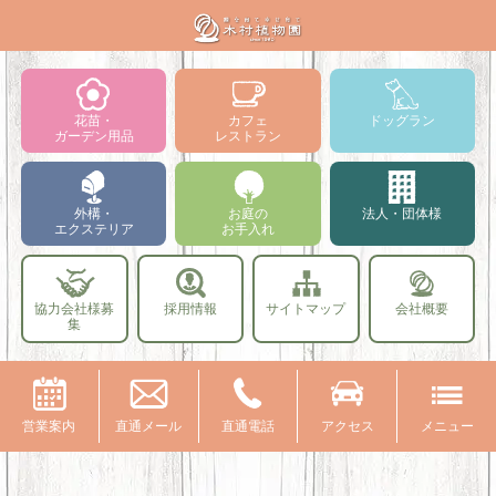
花苗・
カフェ
ドッグラン
ガーデン用品
レストラン
外構・
お庭の
法人・団体様
エクステリア
お手入れ
協力会社様募
採用情報
サイトマップ
会社概要
集
営業案内
直通メール
直通電話
アクセス
メニュー