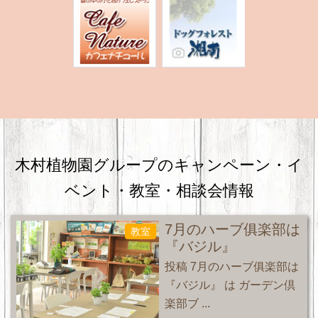
木村植物園グループのキャンペーン・
イ
ベント・教室・相談会情報
7月のハーブ俱楽部は
教室
『バジル』
投稿 7月のハーブ俱楽部は
『バジル』 は ガーデン倶
楽部ブ ...