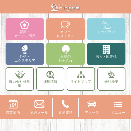
花苗・
カフェ
ドッグラン
ガーデン用品
レストラン
外構・
お庭の
法人・団体様
エクステリア
お手入れ
協力会社様募
採用情報
サイトマップ
会社概要
集
営業案内
直通メール
直通電話
アクセス
メニュー