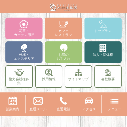
花苗・
カフェ
ドッグラン
ガーデン用品
レストラン
外構・
お庭の
法人・団体様
エクステリア
お手入れ
協力会社様募
採用情報
サイトマップ
会社概要
集
営業案内
直通メール
直通電話
アクセス
メニュー