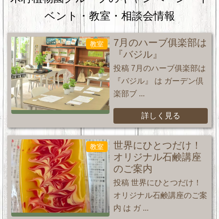
ベント・教室・相談会情報
7月のハーブ俱楽部は
教室
『バジル』
投稿 7月のハーブ俱楽部は
『バジル』 は ガーデン倶
楽部ブ ...
詳しく見る
世界にひとつだけ！
教室
オリジナル石鹸講座
のご案内
投稿 世界にひとつだけ！
オリジナル石鹸講座のご案
内 は ガ ...