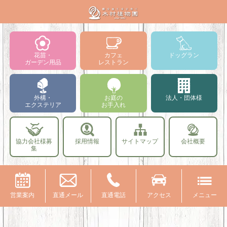
花苗・
カフェ
ドッグラン
ガーデン用品
レストラン
外構・
お庭の
法人・団体様
エクステリア
お手入れ
協力会社様募
採用情報
サイトマップ
会社概要
集
営業案内
直通メール
直通電話
アクセス
メニュー