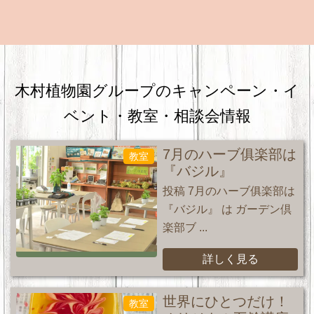
木村植物園グループのキャンペーン・
イ
ベント・教室・相談会情報
7月のハーブ俱楽部は
教室
『バジル』
投稿 7月のハーブ俱楽部は
『バジル』 は ガーデン倶
楽部ブ ...
詳しく見る
世界にひとつだけ！
教室