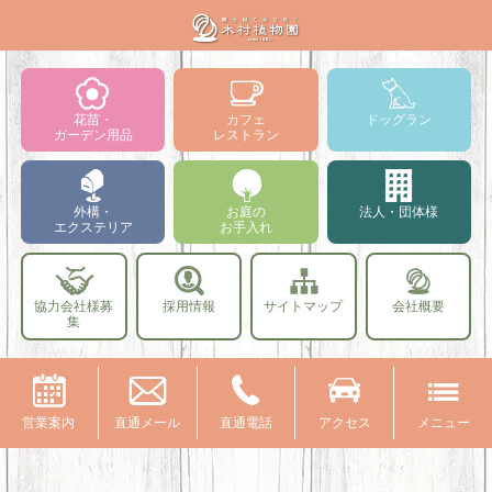
花苗・
カフェ
ドッグラン
ガーデン用品
レストラン
外構・
お庭の
法人・団体様
エクステリア
お手入れ
協力会社様募
採用情報
サイトマップ
会社概要
集
営業案内
直通メール
直通電話
アクセス
メニュー