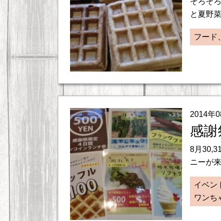
そろそろ
と夏野菜
フード
2014年
感謝
8月30
ニーが来
イベン
ワンち