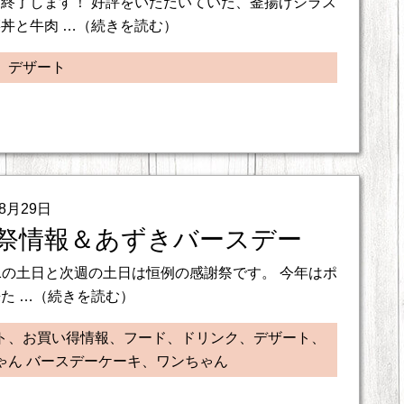
終了します！ 好評をいただいていた、釜揚げシラス
丼と牛肉 …（続きを読む）
、デザート
08月29日
祭情報＆あずきバースデー
,31の土日と次週の土日は恒例の感謝祭です。 今年はポ
た …（続きを読む）
ト、お買い得情報、フード、ドリンク、デザート、
ゃん バースデーケーキ、ワンちゃん