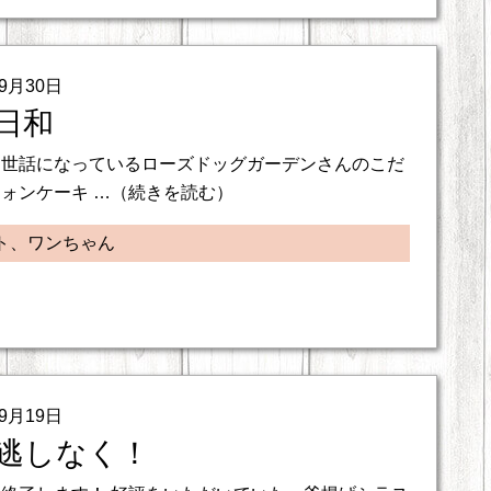
09月30日
日和
お世話になっているローズドッグガーデンさんのこだ
ォンケーキ …（続きを読む）
ト、ワンちゃん
09月19日
逃しなく！