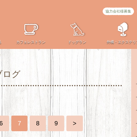
協力会社様募集
品
カフェ
レストラン
ドッグラン
外構・
エクステリ
ブログ
6
7
8
9
>