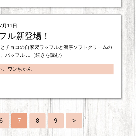
07月11日
フル新登場！
ンとチョコの自家製ワッフルと濃厚ソフトクリームの
、パッフル …（続きを読む）
ト、ワンちゃん
6
7
8
9
>