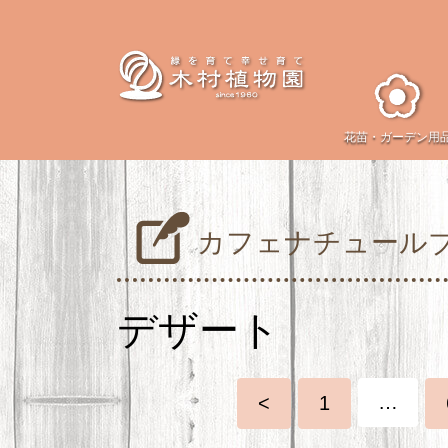
花苗・
ガーデン用
カフェナチュール
デザート
…
<
1